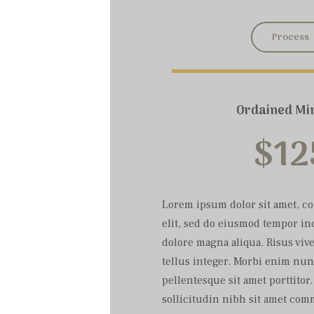
Process
Ordained Min
$
12
Lorem ipsum dolor sit amet, c
elit, sed do eiusmod tempor in
dolore magna aliqua. Risus vive
tellus integer. Morbi enim nun
pellentesque sit amet porttitor.
sollicitudin nibh sit amet co