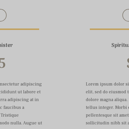
ister
Spirit
5
onsectetur adipiscing
Lorem ipsum dolor si
cididunt ut labore et
elit, sed do eiusmod 
rra adipiscing at in
dolore magna aliqua. 
c faucibus a
tellus integer. Morb
 Tristique
pellentesque sit amet 
mmodo nulla. Augue ut
sollicitudin nibh si