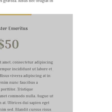
s gravida. Risus nec feugiat in
ster Emeritus
$
50
t amet, consectetur adipiscing
tempor incididunt ut labore et
Risus viverra adipiscing at in
i enim nunc faucibus a
porttitor. Tristique
t amet commodo nulla. Augue ut
at. Ultrices dui sapien eget
nim sed. Blandit cursus risus