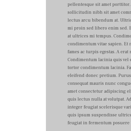
pellentesque sit amet porttitor.
sollicitudin nibh sit amet co
lectus arcu bibendum at. Ultri
mi proin sed libero enim sed. 
at ultrices mi tempus. Condim
condimentum vitae sapien. Et 
fames ac turpis egestas. A erat
Condimentum lacinia quis vel e
tortor condimentum lacinia. F
eleifend donec pretium. Purus 
consequat mauris nunc congue
amet consectetur adipiscing el
quis lectus nulla at volutpat. A
integer feugiat scelerisque var
quis ipsum suspendisse ultrice
feugiat in fermentum posuere 