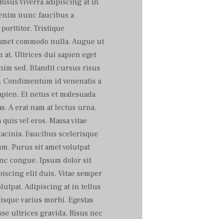
Risus viverra adipiscing at in
i enim nunc faucibus a
porttitor. Tristique
t amet commodo nulla. Augue ut
at. Ultrices dui sapien eget
nim sed. Blandit cursus risus
s. Condimentum id venenatis a
pien. Et netus et malesuada
s. A erat nam at lectus urna.
uis vel eros. Massa vitae
acinia. Faucibus scelerisque
m. Purus sit amet volutpat
c congue. Ipsum dolor sit
iscing elit duis. Vitae semper
olutpat. Adipiscing at in tellus
risque varius morbi. Egestas
se ultrices gravida. Risus nec