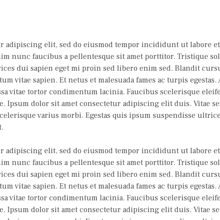
 adipiscing elit, sed do eiusmod tempor incididunt ut labore et
enim nunc faucibus a pellentesque sit amet porttitor. Tristique s
ces dui sapien eget mi proin sed libero enim sed. Blandit cursu
 vitae sapien. Et netus et malesuada fames ac turpis egestas. A
sa vitae tortor condimentum lacinia. Faucibus scelerisque elei
Ipsum dolor sit amet consectetur adipiscing elit duis. Vitae sem
 scelerisque varius morbi. Egestas quis ipsum suspendisse ultrice
.
 adipiscing elit, sed do eiusmod tempor incididunt ut labore et
enim nunc faucibus a pellentesque sit amet porttitor. Tristique s
ces dui sapien eget mi proin sed libero enim sed. Blandit cursu
 vitae sapien. Et netus et malesuada fames ac turpis egestas. A
sa vitae tortor condimentum lacinia. Faucibus scelerisque elei
Ipsum dolor sit amet consectetur adipiscing elit duis. Vitae sem