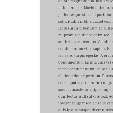
dolore magna aliqua. Risus vive
tellus integer. Morbi enim nun
pellentesque sit amet porttitor.
sollicitudin nibh sit amet co
lectus arcu bibendum at. Ultri
mi proin sed libero enim sed. 
at ultrices mi tempus. Condim
condimentum vitae sapien. Et 
fames ac turpis egestas. A erat
Condimentum lacinia quis vel e
tortor condimentum lacinia. F
eleifend donec pretium. Purus 
consequat mauris nunc congue
amet consectetur adipiscing el
quis lectus nulla at volutpat. A
integer feugiat scelerisque var
quis ipsum suspendisse ultrice