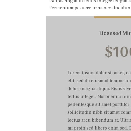
Adipiscing at in tellus integer feugiat
fermentum posuere urna nec tincidunt
Licensed Min
$
10
Lorem ipsum dolor sit amet, c
elit, sed do eiusmod tempor in
dolore magna aliqua. Risus vive
tellus integer. Morbi enim nun
pellentesque sit amet porttitor.
sollicitudin nibh sit amet co
lectus arcu bibendum at. Ultri
mi proin sed libero enim sed. 