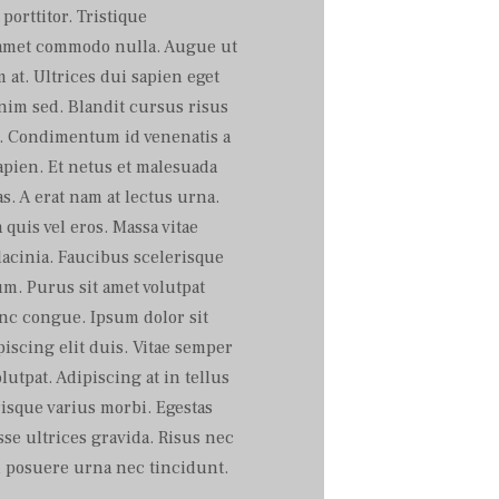
porttitor. Tristique
t amet commodo nulla. Augue ut
at. Ultrices dui sapien eget
nim sed. Blandit cursus risus
s. Condimentum id venenatis a
pien. Et netus et malesuada
s. A erat nam at lectus urna.
uis vel eros. Massa vitae
acinia. Faucibus scelerisque
m. Purus sit amet volutpat
c congue. Ipsum dolor sit
iscing elit duis. Vitae semper
olutpat. Adipiscing at in tellus
risque varius morbi. Egestas
se ultrices gravida. Risus nec
 posuere urna nec tincidunt.