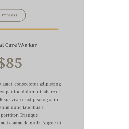
Process
ual Care Worker
$
85
t amet, consectetur adipiscing
tempor incididunt ut labore et
Risus viverra adipiscing at in
i enim nunc faucibus a
porttitor. Tristique
t amet commodo nulla. Augue ut