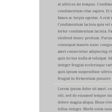
at ultrices mi tempus. Condim
condimentum vitae sapien. Et 
fames ac turpis egestas. A erat
Condimentum lacinia quis vel e
tortor condimentum lacinia. F
eleifend donec pretium. Purus 
consequat mauris nunc congue
amet consectetur adipiscing el
quis lectus nulla at volutpat. A
integer feugiat scelerisque var
quis ipsum suspendisse ultrice
feugiat in fermentum posuere 
Lorem ipsum dolor sit amet, c
elit, sed do eiusmod tempor in
dolore magna aliqua. Risus vive
tellus integer. Morbi enim nun