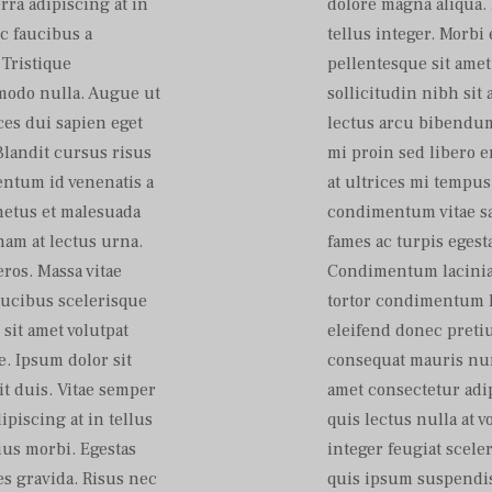
rra adipiscing at in
dolore magna aliqua. 
c faucibus a
tellus integer. Morb
 Tristique
pellentesque sit amet 
mmodo nulla. Augue ut
sollicitudin nibh si
ces dui sapien eget
lectus arcu bibendum 
Blandit cursus risus
mi proin sed libero e
entum id venenatis a
at ultrices mi tempu
netus et malesuada
condimentum vitae sa
 nam at lectus urna.
fames ac turpis egesta
ros. Massa vitae
Condimentum lacinia q
aucibus scelerisque
tortor condimentum l
sit amet volutpat
eleifend donec pretiu
. Ipsum dolor sit
consequat mauris nun
it duis. Vitae semper
amet consectetur adip
dipiscing at in tellus
quis lectus nulla at v
ius morbi. Egestas
integer feugiat scele
s gravida. Risus nec
quis ipsum suspendis