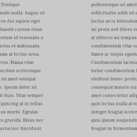
 Tristique
pellentesque sit amet 
mmodo nulla. Augue ut
sollicitudin nibh si
ces dui sapien eget
lectus arcu bibendum 
Blandit cursus risus
mi proin sed libero e
entum id venenatis a
at ultrices mi tempu
netus et malesuada
condimentum vitae sa
 nam at lectus urna.
fames ac turpis egesta
ros. Massa vitae
Condimentum lacinia q
aucibus scelerisque
tortor condimentum l
sit amet volutpat
eleifend donec pretiu
. Ipsum dolor sit
consequat mauris nun
it duis. Vitae semper
amet consectetur adip
dipiscing at in tellus
quis lectus nulla at v
ius morbi. Egestas
integer feugiat scele
s gravida. Risus nec
quis ipsum suspendis
urna nec tincidunt.
feugiat in fermentum