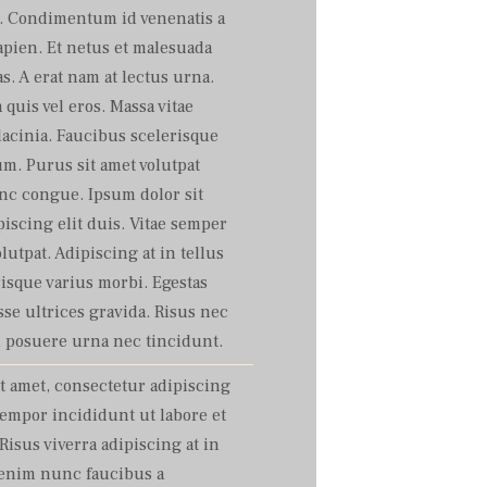
s. Condimentum id venenatis a
pien. Et netus et malesuada
s. A erat nam at lectus urna.
uis vel eros. Massa vitae
acinia. Faucibus scelerisque
m. Purus sit amet volutpat
c congue. Ipsum dolor sit
iscing elit duis. Vitae semper
olutpat. Adipiscing at in tellus
risque varius morbi. Egestas
se ultrices gravida. Risus nec
 posuere urna nec tincidunt.
t amet, consectetur adipiscing
tempor incididunt ut labore et
Risus viverra adipiscing at in
i enim nunc faucibus a