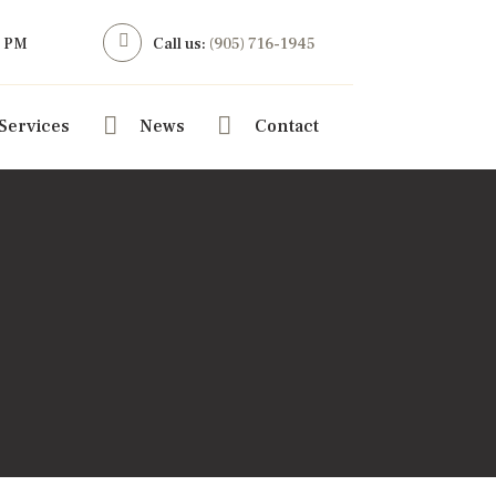
6 PM
Call us:
(905) 716-1945
Services
News
Contact