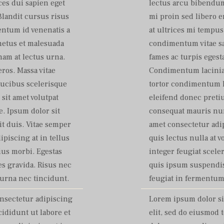
ces dui sapien eget
lectus arcu bibendum 
Blandit cursus risus
mi proin sed libero e
entum id venenatis a
at ultrices mi tempu
netus et malesuada
condimentum vitae sa
 nam at lectus urna.
fames ac turpis egesta
ros. Massa vitae
Condimentum lacinia q
aucibus scelerisque
tortor condimentum l
sit amet volutpat
eleifend donec pretiu
. Ipsum dolor sit
consequat mauris nun
it duis. Vitae semper
amet consectetur adip
dipiscing at in tellus
quis lectus nulla at v
ius morbi. Egestas
integer feugiat scele
s gravida. Risus nec
quis ipsum suspendis
urna nec tincidunt.
feugiat in fermentum
onsectetur adipiscing
Lorem ipsum dolor si
cididunt ut labore et
elit, sed do eiusmod 