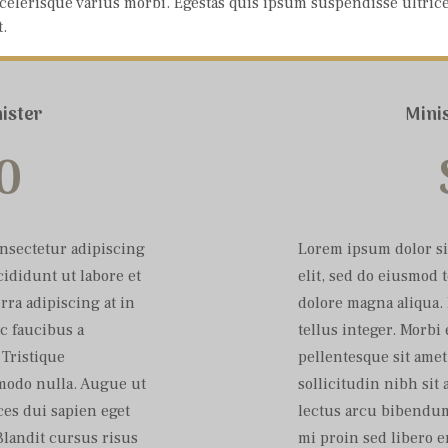
 scelerisque varius morbi. Egestas quis ipsum suspendisse ultrice
.
ister
Mini
0
onsectetur adipiscing
Lorem ipsum dolor si
cididunt ut labore et
elit, sed do eiusmod 
rra adipiscing at in
dolore magna aliqua. 
c faucibus a
tellus integer. Morb
 Tristique
pellentesque sit amet 
mmodo nulla. Augue ut
sollicitudin nibh si
ces dui sapien eget
lectus arcu bibendum 
Blandit cursus risus
mi proin sed libero e