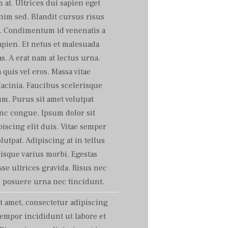
at. Ultrices dui sapien eget
nim sed. Blandit cursus risus
s. Condimentum id venenatis a
pien. Et netus et malesuada
s. A erat nam at lectus urna.
uis vel eros. Massa vitae
acinia. Faucibus scelerisque
m. Purus sit amet volutpat
c congue. Ipsum dolor sit
iscing elit duis. Vitae semper
olutpat. Adipiscing at in tellus
risque varius morbi. Egestas
se ultrices gravida. Risus nec
 posuere urna nec tincidunt.
t amet, consectetur adipiscing
tempor incididunt ut labore et