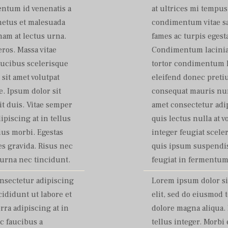
entum id venenatis a
at ultrices mi tempu
netus et malesuada
condimentum vitae sa
 nam at lectus urna.
fames ac turpis egesta
ros. Massa vitae
Condimentum lacinia q
aucibus scelerisque
tortor condimentum l
sit amet volutpat
eleifend donec pretiu
. Ipsum dolor sit
consequat mauris nun
it duis. Vitae semper
amet consectetur adip
dipiscing at in tellus
quis lectus nulla at v
ius morbi. Egestas
integer feugiat scele
s gravida. Risus nec
quis ipsum suspendis
urna nec tincidunt.
feugiat in fermentum
onsectetur adipiscing
Lorem ipsum dolor si
cididunt ut labore et
elit, sed do eiusmod 
rra adipiscing at in
dolore magna aliqua. 
c faucibus a
tellus integer. Morb