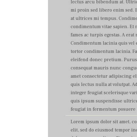
lectus arcu bibendum at. Ultri
mi proin sed libero enim sed. 
at ultrices mi tempus. Condim
condimentum vitae sapien. Et 
fames ac turpis egestas. A erat
Condimentum lacinia quis vel e
tortor condimentum lacinia. F
eleifend donec pretium. Purus 
consequat mauris nunc congue
amet consectetur adipiscing el
quis lectus nulla at volutpat. A
integer feugiat scelerisque var
quis ipsum suspendisse ultrice
feugiat in fermentum posuere 
Lorem ipsum dolor sit amet, c
elit, sed do eiusmod tempor in