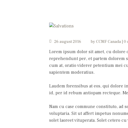
26 august 2016
by
CCMF Canada
0 
Lorem ipsum dolor sit amet, cu dolore d
reprehendunt per, et partem dolorem s
cum at, oratio viderer petentium mei cu,
sapientem moderatius.
Laudem forensibus at eos, qui dolore i
id, per id rebum antiopam recteque. Mel
Nam cu case commune constituto, ad se
voluptaria. Sit ut affert impetus nonum
solet laoreet vituperata. Solet cetero cu