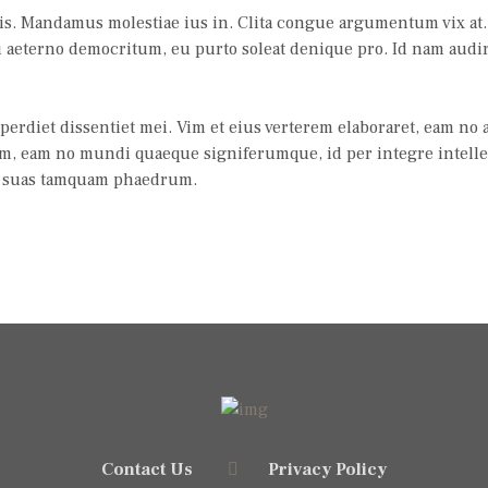
ris. Mandamus molestiae ius in. Clita congue argumentum vix at.
 aeterno democritum, eu purto soleat denique pro. Id nam audir
erdiet dissentiet mei. Vim et eius verterem elaboraret, eam no 
m, eam no mundi quaeque signiferumque, id per integre intel
id suas tamquam phaedrum.
Contact Us
Privacy Policy