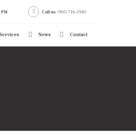
6 PM
Call us:
(905) 716-1945
Services
News
Contact