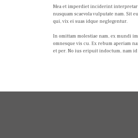
Mea et imperdiet inciderint interpreta
nusquam scaevola vulputate nam. Sit eu
qui, vix ei suas idque neglegentur.
In omittam molestiae nam, ex mundi imp
omnesque vis cu. Ex rebum aperiam na
et per. No ius eripuit indoctum, nam 