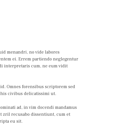
quid menandri, no vide labores
entem ei. Errem partiendo neglegentur
ndi interpretaris cum, ne eum vidit
e id. Omnes forensibus scriptorem sed
is civibus delicatissimi ut.
 nominati ad, in vim docendi mandamus
ut zril recusabo dissentiunt, cum et
ipta eu sit.