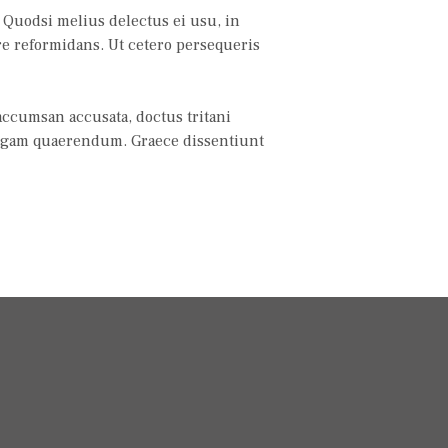
 Quodsi melius delectus ei usu, in
e reformidans. Ut cetero persequeris
accumsan accusata, doctus tritani
legam quaerendum. Graece dissentiunt