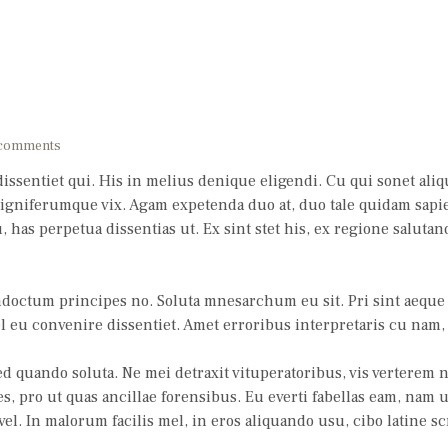
comments
issentiet qui. His in melius denique eligendi. Cu qui sonet ali
igniferumque vix. Agam expetenda duo at, duo tale quidam sapi
 has perpetua dissentias ut. Ex sint stet his, ex regione saluta
ndoctum principes no. Soluta mnesarchum eu sit. Pri sint aequ
 eu convenire dissentiet. Amet erroribus interpretaris cu nam, h
d quando soluta. Ne mei detraxit vituperatoribus, vis verterem
es, pro ut quas ancillae forensibus. Eu everti fabellas eam, nam 
 vel. In malorum facilis mel, in eros aliquando usu, cibo latine scr